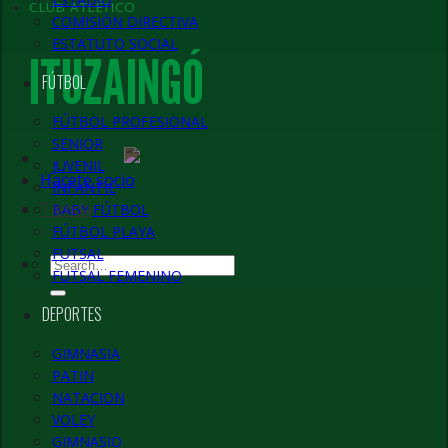
COMISIÓN DIRECTIVA
ESTATUTO SOCIAL
FÚTBOL
FÚTBOL PROFESIONAL
SENIOR
JUVENIL
Hacete socio
CLUB ATLÉTICO
INFANTIL
Tienda
BABY FÚTBOL
FÚTBOL PLAYA
ITUZAINGÓ
FUTSAL
FUTSAL FEMENINO
DEPORTES
GIMNASIA
PATIN
NATACION
VOLEY
GIMNASIO