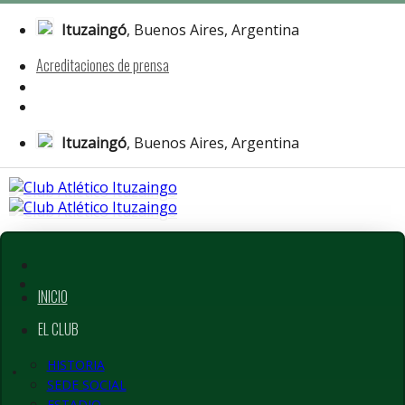
Saltar
al
Ituzaingó
, Buenos Aires, Argentina
contenido
Acreditaciones de prensa
Ituzaingó
, Buenos Aires, Argentina
INICIO
EL CLUB
HISTORIA
SEDE SOCIAL
ESTADIO