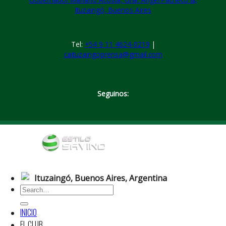
Ituzaingó, Buenos Aires
Tel:
+54 9 11 4624-0219
|
caituzaingoprensa@gmail.com
Seguinos:
Ituzaingó
, Buenos Aires, Argentina
INICIO
EL CLUB